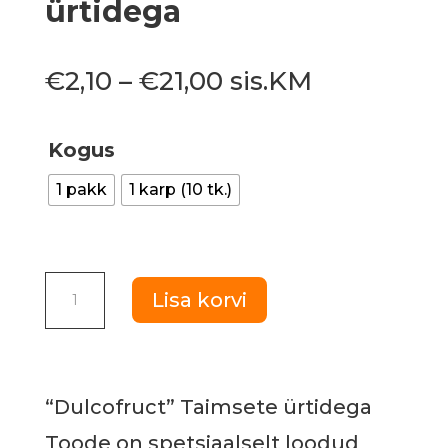
ürtidega
Hinnavahemik:
€
2,10
–
€
21,00
sis.KM
€2,10
kuni
Kogus
€21,00
1 pakk
1 karp (10 tk.)
Lisasööt
Lisa korvi
Kandi
"Dulcofruct"
Taimsete
“Dulcofruct” Taimsete ürtidega
ürtidega
Toode on spetsiaalselt loodud