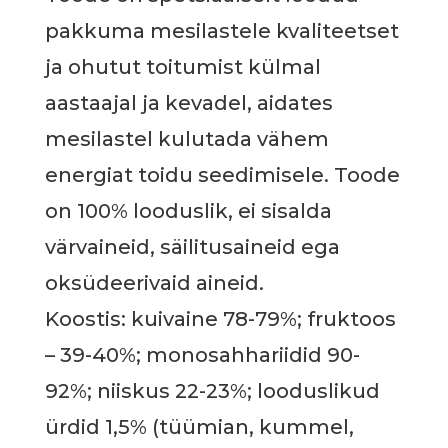
kogus
pakkuma mesilastele kvaliteetset
ja ohutut toitumist külmal
aastaajal ja kevadel, aidates
mesilastel kulutada vähem
energiat toidu seedimisele. Toode
on 100% looduslik, ei sisalda
värvaineid, säilitusaineid ega
oksüdeerivaid aineid.
Koostis: kuivaine 78-79%; fruktoos
– 39-40%; monosahhariidid 90-
92%; niiskus 22-23%; looduslikud
ürdid 1,5% (tüümian, kummel,