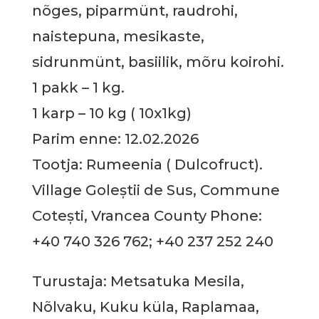
nõges, piparmünt, raudrohi,
naistepuna, mesikaste,
sidrunmünt, basiilik, mõru koirohi.
1 pakk – 1 kg.
1 karp – 10 kg ( 10x1kg)
Parim enne: 12.02.2026
Tootja: Rumeenia ( Dulcofruct).
Village Goleștii de Sus, Commune
Cotești, Vrancea County Phone:
+40 740 326 762; +40 237 252 240
Turustaja: Metsatuka Mesila,
Nõlvaku, Kuku küla, Raplamaa,